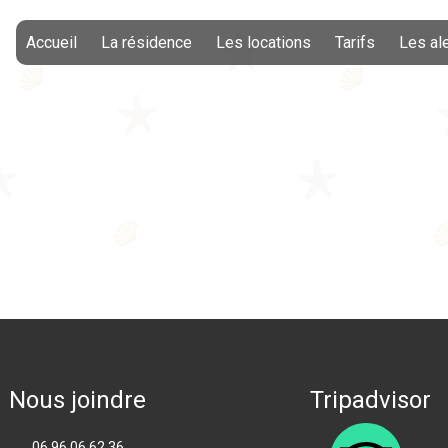
Accueil
La résidence
Les locations
Tarifs
Les al
Nous joindre
Tripadvisor
06 96 06 62 36